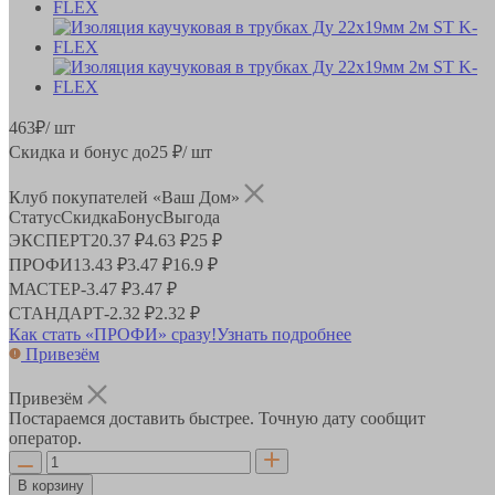
463
₽
/ шт
Скидка и бонус до
25
₽/ шт
Клуб покупателей «Ваш Дом»
Статус
Скидка
Бонус
Выгода
ЭКСПЕРТ
20.37 ₽
4.63 ₽
25 ₽
ПРОФИ
13.43 ₽
3.47 ₽
16.9 ₽
МАСТЕР
-
3.47 ₽
3.47 ₽
СТАНДАРТ
-
2.32 ₽
2.32 ₽
Как стать «ПРОФИ» сразу!
Узнать подробнее
Привезём
Привезём
Постараемся доставить быстрее. Точную дату сообщит
оператор.
В корзину