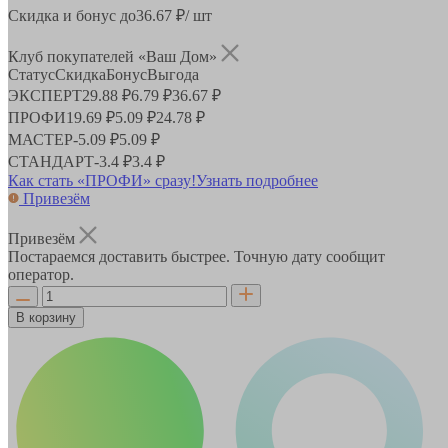
Скидка и бонус до
36.67
₽/ шт
Клуб покупателей «Ваш Дом»
Статус
Скидка
Бонус
Выгода
ЭКСПЕРТ
29.88 ₽
6.79 ₽
36.67 ₽
ПРОФИ
19.69 ₽
5.09 ₽
24.78 ₽
МАСТЕР
-
5.09 ₽
5.09 ₽
СТАНДАРТ
-
3.4 ₽
3.4 ₽
Как стать «ПРОФИ» сразу!
Узнать подробнее
Привезём
Привезём
Постараемся доставить быстрее. Точную дату сообщит
оператор.
В корзину