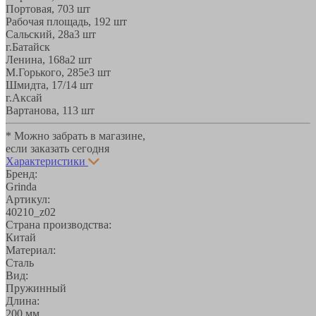
Портовая, 70
3 шт
Рабочая площадь, 19
2 шт
Сальский, 28a
3 шт
г.Батайск
Ленина, 168а
2 шт
М.Горького, 285е
3 шт
Шмидта, 17/1
4 шт
г.Аксай
Вартанова, 11
3 шт
* Можно забрать в магазине,
если заказать сегодня
Характеристики
Бренд:
Grinda
Артикул:
40210_z02
Страна производства:
Китай
Материал:
Сталь
Вид:
Пружинный
Длина:
200 мм