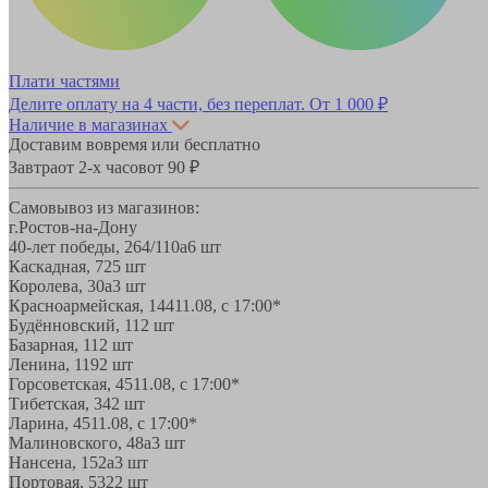
Плати частями
Делите оплату на 4 части, без переплат.
От 1 000 ₽
Наличие в магазинах
Доставим вовремя или бесплатно
Завтра
от 2-х часов
от 90 ₽
Самовывоз из магазинов:
г.Ростов-на-Дону
40-лет победы, 264/110а
6 шт
Каскадная, 72
5 шт
Королева, 30а
3 шт
Красноармейская, 144
11.08, с 17:00*
Будённовский, 11
2 шт
Базарная, 11
2 шт
Ленина, 119
2 шт
Горсоветская, 45
11.08, с 17:00*
Тибетская, 34
2 шт
Ларина, 45
11.08, с 17:00*
Малиновского, 48а
3 шт
Нансена, 152а
3 шт
Портовая, 532
2 шт