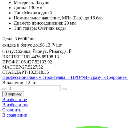
Материал:
Латунь
Длина:
130 мм
Тип:
Мокроходный
Номинальное давление, МПа (Бар):
до 16 бар
Диаметр присоединения:
20 мм
Тип товара:
Счетчик воды
Цена:
3 669
₽
/ шт
скидка и бонус до
198.13
₽/ шт
Статус
Скидка, ₽
Бонус, ₽
Выгода, ₽
ЭКСПЕРТ
161.44
36.69
198.13
ПРОФИ
106.4
27.52
133.92
МАСТЕР
-
27.52
27.52
СТАНДАРТ
-
18.35
18.35
Профессиональным строителям -
«ПРОФИ»
сразу!
›
Подробнее 
В наличии: 12 шт
В корзину
В избранное
В избранном
Сравнить
В сравнении