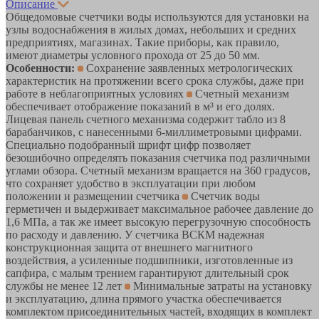
Описание
Общедомовые счетчики воды используются для установки на
узлы водоснабжения в жилых домах, небольших и средних
предприятиях, магазинах. Такие приборы, как правило,
имеют диаметры условного прохода от 25 до 50 мм.
Особенности:
Cохранение заявленных метрологических
характеристик на протяжении всего срока службы, даже при
работе в неблагоприятных условиях
Счетный механизм
обеспечивает отображение показаний в м³ и его долях.
Лицевая панель счетного механизма содержит табло из 8
барабанчиков, с нанесенными 6-миллиметровыми цифрами.
Специально подобранный шрифт цифр позволяет
безошибочно определять показания счетчика под различными
углами обзора. Счетный механизм вращается на 360 градусов,
что сохраняет удобство в эксплуатации при любом
положении и размещении счетчика
Счетчик воды
герметичен и выдерживает максимальное рабочее давление до
1,6 МПа, а так же имеет высокую перегрузочную способность
по расходу и давлению. У счетчика ВСКМ надежная
конструкционная защита от внешнего магнитного
воздействия, а усиленные подшипники, изготовленные из
сапфира, с малым трением гарантируют длительный срок
службы не менее 12 лет
Минимальные затраты на установку
и эксплуатацию, длина прямого участка обеспечивается
комплектом присоединительных частей, входящих в комплект