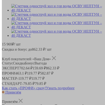
15 969
₽
/ шт
Скидка и бонус до
862.33
₽/ шт
Клуб покупателей «Ваш Дом»
Статус
Скидка
Бонус
Выгода
ЭКСПЕРТ
702.64 ₽
159.69 ₽
862.33 ₽
ПРОФИ
463.1 ₽
119.77 ₽
582.87 ₽
МАСТЕР
-
119.77 ₽
119.77 ₽
СТАНДАРТ
-
79.85 ₽
79.85 ₽
Как стать «ПРОФИ» сразу!
Узнать подробнее
Привезём
Привезём