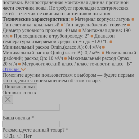
поставки. Распространенная монтажная длинна проточной
части счетчика воды. Не требует прокладки электрических
сетей – счетчик независим от источников питания
Технические характеристики:
Материал корпуса: латунь
Тип счетчика: крыльчатый
Тип водоснабжения: горячее
Диаметр условного прохода: 40 мм
Монтажная длина: 190
мм
Присоединение к трубопроводу: 2"
Диапазон
температуры измеряемой среды: от +5 до +120 °С
Минимальный расход Qmin,(класс А): 0,4 м³/ч
Минимальный расход Qmin,(класс В): 0,2 м³/ч
Номинальный
(рабочий) расход Qn: 10 м³/ч
Максимальный расход Qmax:
20 м³/ч
Метрологический класс / класс точности: класс "В"
Отзывы
Помогите другим пользователям с выбором — будьте первым,
кто поделится своим мнением об этом товаре.
Оставить отзыв
Оставить отзыв
Ваша оценка *
Рекомендуете данный товар? *
Да
Нет