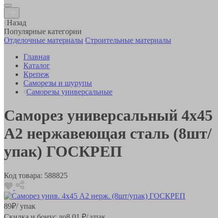
Назад
Популярные категории
Отделочные материалы
Строительные материалы
Главная
Каталог
Крепеж
Саморезы и шурупы
Саморезы универсальные
Саморез универсальный 4х45
А2 нержавеющая сталь (8шт/
упак) ГОСКРЕП
Код товара:
588825
89
₽
/ упак
Скидка и бонус до
8.01
₽/ упак