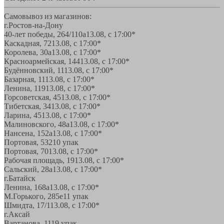
Самовывоз из магазинов:
г.Ростов-на-Дону
40-лет победы, 264/110а
13.08, с 17:00*
Каскадная, 72
13.08, с 17:00*
Королева, 30а
13.08, с 17:00*
Красноармейская, 144
13.08, с 17:00*
Будённовский, 11
13.08, с 17:00*
Базарная, 11
13.08, с 17:00*
Ленина, 119
13.08, с 17:00*
Горсоветская, 45
13.08, с 17:00*
Тибетская, 34
13.08, с 17:00*
Ларина, 45
13.08, с 17:00*
Малиновского, 48а
13.08, с 17:00*
Нансена, 152а
13.08, с 17:00*
Портовая, 532
10 упак
Портовая, 70
13.08, с 17:00*
Рабочая площадь, 19
13.08, с 17:00*
Сальский, 28a
13.08, с 17:00*
г.Батайск
Ленина, 168а
13.08, с 17:00*
М.Горького, 285е
11 упак
Шмидта, 17/1
13.08, с 17:00*
г.Аксай
Вартанова, 11
19 упак