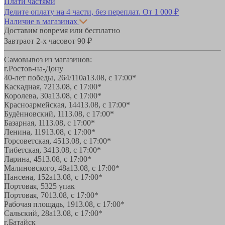
Плати частями
Делите оплату на 4 части, без переплат.
От 1 000 ₽
Наличие в магазинах
Доставим вовремя или бесплатно
Завтра
от 2-х часов
от 90 ₽
Самовывоз из магазинов:
г.Ростов-на-Дону
40-лет победы, 264/110а
13.08, с 17:00*
Каскадная, 72
13.08, с 17:00*
Королева, 30а
13.08, с 17:00*
Красноармейская, 144
13.08, с 17:00*
Будённовский, 11
13.08, с 17:00*
Базарная, 11
13.08, с 17:00*
Ленина, 119
13.08, с 17:00*
Горсоветская, 45
13.08, с 17:00*
Тибетская, 34
13.08, с 17:00*
Ларина, 45
13.08, с 17:00*
Малиновского, 48а
13.08, с 17:00*
Нансена, 152а
13.08, с 17:00*
Портовая, 532
5 упак
Портовая, 70
13.08, с 17:00*
Рабочая площадь, 19
13.08, с 17:00*
Сальский, 28a
13.08, с 17:00*
г.Батайск