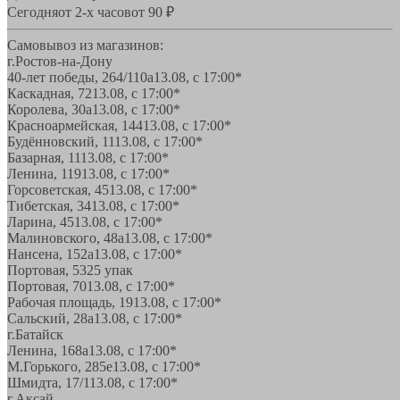
Сегодня
от 2-х часов
от 90 ₽
Самовывоз из магазинов:
г.Ростов-на-Дону
40-лет победы, 264/110а
13.08, с 17:00*
Каскадная, 72
13.08, с 17:00*
Королева, 30а
13.08, с 17:00*
Красноармейская, 144
13.08, с 17:00*
Будённовский, 11
13.08, с 17:00*
Базарная, 11
13.08, с 17:00*
Ленина, 119
13.08, с 17:00*
Горсоветская, 45
13.08, с 17:00*
Тибетская, 34
13.08, с 17:00*
Ларина, 45
13.08, с 17:00*
Малиновского, 48а
13.08, с 17:00*
Нансена, 152а
13.08, с 17:00*
Портовая, 532
5 упак
Портовая, 70
13.08, с 17:00*
Рабочая площадь, 19
13.08, с 17:00*
Сальский, 28a
13.08, с 17:00*
г.Батайск
Ленина, 168а
13.08, с 17:00*
М.Горького, 285е
13.08, с 17:00*
Шмидта, 17/1
13.08, с 17:00*
г.Аксай