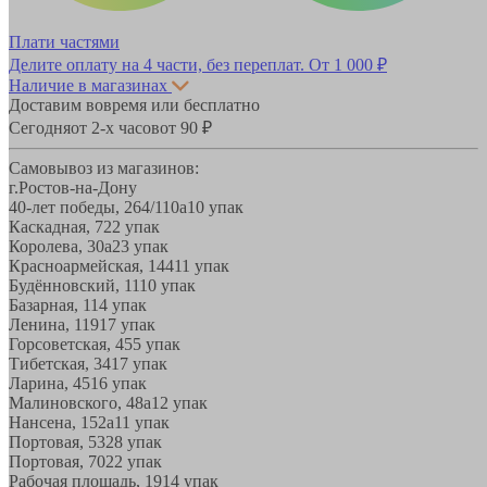
Плати частями
Делите оплату на 4 части, без переплат.
От 1 000 ₽
Наличие в магазинах
Доставим вовремя или бесплатно
Сегодня
от 2-х часов
от 90 ₽
Самовывоз из магазинов:
г.Ростов-на-Дону
40-лет победы, 264/110а
10 упак
Каскадная, 72
2 упак
Королева, 30а
23 упак
Красноармейская, 144
11 упак
Будённовский, 11
10 упак
Базарная, 11
4 упак
Ленина, 119
17 упак
Горсоветская, 45
5 упак
Тибетская, 34
17 упак
Ларина, 45
16 упак
Малиновского, 48а
12 упак
Нансена, 152а
11 упак
Портовая, 532
8 упак
Портовая, 70
22 упак
Рабочая площадь, 19
14 упак