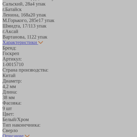
Сальский, 28a
4 упак
г.Батайск
Ленина, 168а
20 упак
М.Горького, 285е
17 упак
Шмидта, 17/1
13 упак
г.Аксай
Вартанова, 11
22 упак
Характеристики
Бренд:
Госкреп
Артикул:
1-0015710
Страна производства:
Китай
Диаметр:
4,2 мм
Длина:
38 мм
Фасовка:
9 шт
Цвет:
Белый/Хром
Тип наконечника:
Сверло
Описание