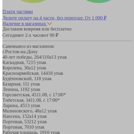
Плати частями
Делите оплату на 4 части, без переплат.
От 1 000 ₽
Наличие в магазинах
Доставим вовремя или бесплатно
Сегодня
от 2-х часов
от 90 ₽
Самовывоз из магазинов:
г.Ростов-на-Дону
40-лет победы, 264/110а
13 упак
Каскадная, 72
15 упак
Королева, 30а
12 упак
Красноармейская, 144
18 упак
Будённовский, 11
8 упак
Базарная, 11
1 упак
Ленина, 119
2 упак
Горсоветская, 45
11.08, с 17:00*
Тибетская, 34
11.08, с 17:00*
Ларина, 45
13 упак
Малиновского, 48а
12 упак
Нансена, 152а
14 упак
Портовая, 532
12 упак
Портовая, 70
10 упак
Рабочая площадь, 19
10 упак