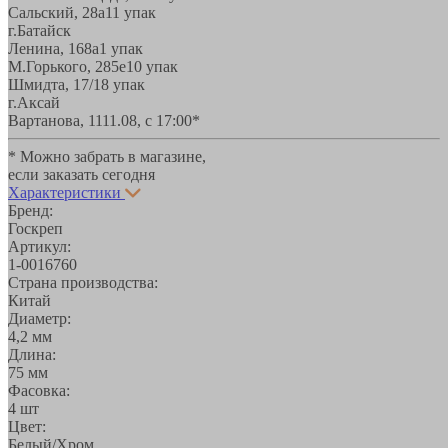
Сальский, 28a
11 упак
г.Батайск
Ленина, 168а
1 упак
М.Горького, 285е
10 упак
Шмидта, 17/1
8 упак
г.Аксай
Вартанова, 11
11.08, с 17:00*
* Можно забрать в магазине,
если заказать сегодня
Характеристики
Бренд:
Госкреп
Артикул:
1-0016760
Страна производства:
Китай
Диаметр:
4,2 мм
Длина:
75 мм
Фасовка:
4 шт
Цвет:
Белый/Хром