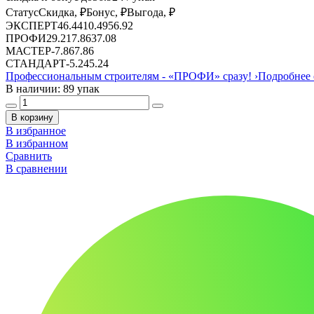
Статус
Скидка, ₽
Бонус, ₽
Выгода, ₽
ЭКСПЕРТ
46.44
10.49
56.92
ПРОФИ
29.21
7.86
37.08
МАСТЕР
-
7.86
7.86
СТАНДАРТ
-
5.24
5.24
Профессиональным строителям -
«ПРОФИ»
сразу!
›
Подробнее 
В наличии: 89 упак
В корзину
В избранное
В избранном
Сравнить
В сравнении