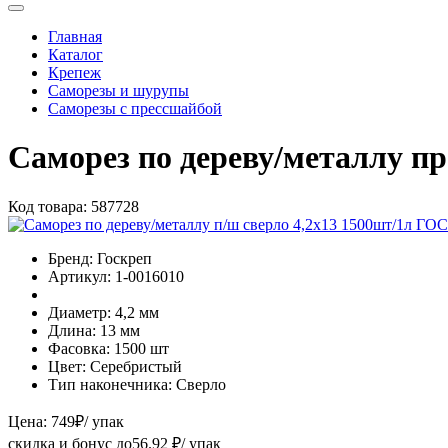
Главная
Каталог
Крепеж
Саморезы и шурупы
Саморезы с прессшайбой
Саморез по дереву/металлу п
Код товара:
587728
Бренд:
Госкреп
Артикул:
1-0016010
Диаметр:
4,2 мм
Длина:
13 мм
Фасовка:
1500 шт
Цвет:
Серебристый
Тип наконечника:
Сверло
Цена:
749
₽
/ упак
скидка и бонус до
56.92
₽/ упак