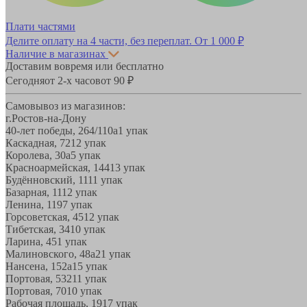
Плати частями
Делите оплату на 4 части, без переплат.
От 1 000 ₽
Наличие в магазинах
Доставим вовремя или бесплатно
Сегодня
от 2-х часов
от 90 ₽
Самовывоз из магазинов:
г.Ростов-на-Дону
40-лет победы, 264/110а
1 упак
Каскадная, 72
12 упак
Королева, 30а
5 упак
Красноармейская, 144
13 упак
Будённовский, 11
11 упак
Базарная, 11
12 упак
Ленина, 119
7 упак
Горсоветская, 45
12 упак
Тибетская, 34
10 упак
Ларина, 45
1 упак
Малиновского, 48а
21 упак
Нансена, 152а
15 упак
Портовая, 532
11 упак
Портовая, 70
10 упак
Рабочая площадь, 19
17 упак