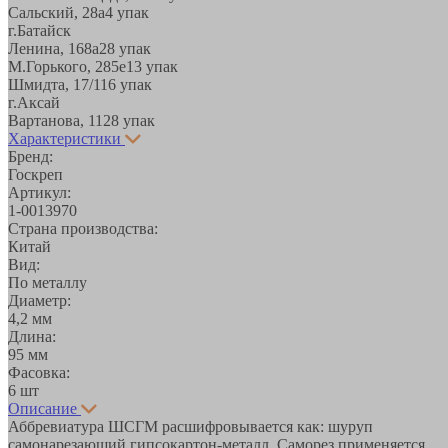
Сальский, 28a
4 упак
г.Батайск
Ленина, 168а
28 упак
М.Горького, 285е
13 упак
Шмидта, 17/1
16 упак
г.Аксай
Вартанова, 11
28 упак
Характеристики
Бренд:
Госкреп
Артикул:
1-0013970
Страна производства:
Китай
Вид:
По металлу
Диаметр:
4,2 мм
Длина:
95 мм
Фасовка:
6 шт
Описание
Аббревиатура ШСГМ расшифровывается как: шуруп
самонарезающий гипсокартон-металл. Саморез применяется