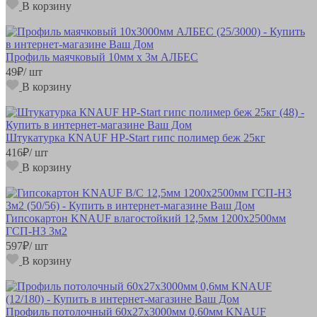
В корзину
Профиль маячковый 10мм х 3м АЛБЕС
49
₽
/ шт
В корзину
Штукатурка КNAUF НР-Start гипс полимер беж 25кг
416
₽
/ шт
В корзину
Гипсокартон KNAUF влагостойкий 12,5мм 1200х2500мм
ГСП-Н3 3м2
597
₽
/ шт
В корзину
Профиль потолочный 60х27х3000мм 0,60мм KNAUF