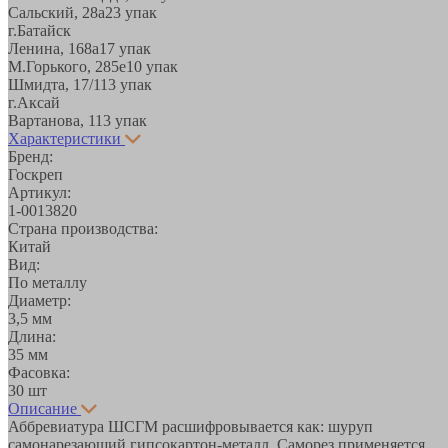
Сальский, 28a
23 упак
г.Батайск
Ленина, 168а
17 упак
М.Горького, 285е
10 упак
Шмидта, 17/1
13 упак
г.Аксай
Вартанова, 11
3 упак
Характеристики
Бренд:
Госкреп
Артикул:
1-0013820
Страна производства:
Китай
Вид:
По металлу
Диаметр:
3,5 мм
Длина:
35 мм
Фасовка:
30 шт
Описание
Аббревиатура ШСГМ расшифровывается как: шуруп
самонарезающий гипсокартон-металл. Саморез применяется