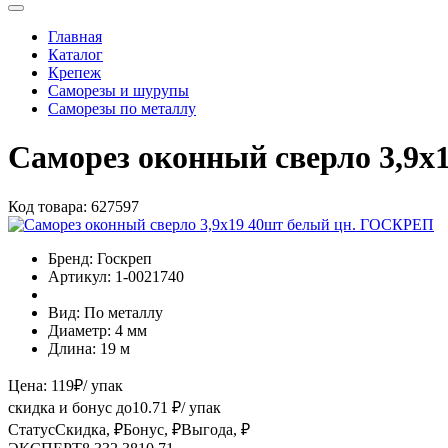
Главная
Каталог
Крепеж
Саморезы и шурупы
Саморезы по металлу
Саморез оконный сверло 3,9
Код товара:
627597
Бренд:
Госкреп
Артикул:
1-0021740
Вид:
По металлу
Диаметр:
4 мм
Длина:
19 м
Цена:
119
₽
/ упак
скидка и бонус до
10.71
₽/ упак
Статус
Скидка, ₽
Бонус, ₽
Выгода, ₽