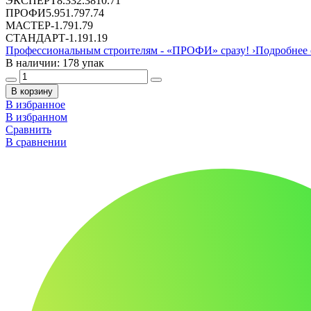
ЭКСПЕРТ
8.33
2.38
10.71
ПРОФИ
5.95
1.79
7.74
МАСТЕР
-
1.79
1.79
СТАНДАРТ
-
1.19
1.19
Профессиональным строителям -
«ПРОФИ»
сразу!
›
Подробнее 
В наличии: 178 упак
В корзину
В избранное
В избранном
Сравнить
В сравнении