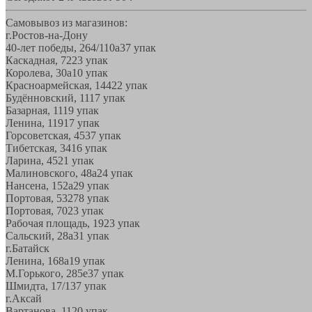
Самовывоз из магазинов:
г.Ростов-на-Дону
40-лет победы, 264/110а
37 упак
Каскадная, 72
23 упак
Королева, 30а
10 упак
Красноармейская, 144
22 упак
Будённовский, 11
17 упак
Базарная, 11
19 упак
Ленина, 119
17 упак
Горсоветская, 45
37 упак
Тибетская, 34
16 упак
Ларина, 45
21 упак
Малиновского, 48а
24 упак
Нансена, 152а
29 упак
Портовая, 532
78 упак
Портовая, 70
23 упак
Рабочая площадь, 19
23 упак
Сальский, 28a
31 упак
г.Батайск
Ленина, 168а
19 упак
М.Горького, 285е
37 упак
Шмидта, 17/1
37 упак
г.Аксай
Вартанова, 11
20 упак