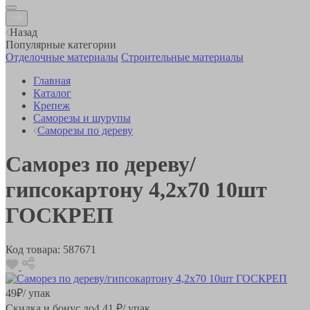
Назад
Популярные категории
Отделочные материалы
Строительные материалы
Главная
Каталог
Крепеж
Саморезы и шурупы
Саморезы по дереву
Саморез по дереву/
гипсокартону 4,2х70 10шт
ГОСКРЕП
Код товара:
587671
49
₽
/ упак
Скидка и бонус до
4.41
₽/ упак