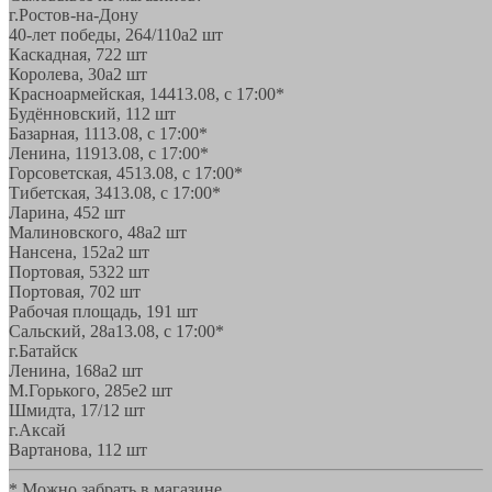
г.Ростов-на-Дону
40-лет победы, 264/110а
2 шт
Каскадная, 72
2 шт
Королева, 30а
2 шт
Красноармейская, 144
13.08, с 17:00*
Будённовский, 11
2 шт
Базарная, 11
13.08, с 17:00*
Ленина, 119
13.08, с 17:00*
Горсоветская, 45
13.08, с 17:00*
Тибетская, 34
13.08, с 17:00*
Ларина, 45
2 шт
Малиновского, 48а
2 шт
Нансена, 152а
2 шт
Портовая, 532
2 шт
Портовая, 70
2 шт
Рабочая площадь, 19
1 шт
Сальский, 28a
13.08, с 17:00*
г.Батайск
Ленина, 168а
2 шт
М.Горького, 285е
2 шт
Шмидта, 17/1
2 шт
г.Аксай
Вартанова, 11
2 шт
* Можно забрать в магазине,