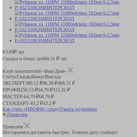
8 639
₽
/ шт
Скидка и бонус до
466.51
₽/ шт
Клуб покупателей «Ваш Дом»
Статус
Скидка
Бонус
Выгода
ЭКСПЕРТ
380.12 ₽
86.39 ₽
466.51 ₽
ПРОФИ
250.53 ₽
64.79 ₽
315.32 ₽
МАСТЕР
-
64.79 ₽
64.79 ₽
СТАНДАРТ
-
43.2 ₽
43.2 ₽
Как стать «ПРОФИ» сразу!
Узнать подробнее
Привезём
Привезём
Постараемся доставить быстрее. Точную дату сообщит