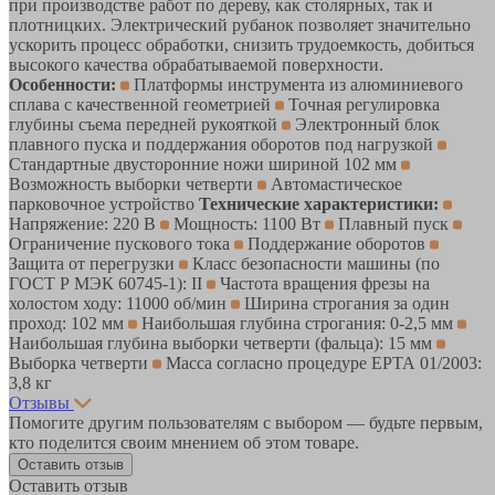
при производстве работ по дереву, как столярных, так и
плотницких. Электрический рубанок позволяет значительно
ускорить процесс обработки, снизить трудоемкость, добиться
высокого качества обрабатываемой поверхности.
Особенности:
Платформы инструмента из алюминиевого
сплава с качественной геометрией
Точная регулировка
глубины съема передней рукояткой
Электронный блок
плавного пуска и поддержания оборотов под нагрузкой
Стандартные двусторонние ножи шириной 102 мм
Возможность выборки четверти
Автомастическое
парковочное устройство
Технические характеристики:
Напряжение: 220 В
Мощность: 1100 Вт
Плавный пуск
Ограничение пускового тока
Поддержание оборотов
Защита от перегрузки
Класс безопасности машины (по
ГОСТ Р МЭК 60745-1): II
Частота вращения фрезы на
холостом ходу: 11000 об/мин
Ширина строгания за один
проход: 102 мм
Наибольшая глубина строгания: 0-2,5 мм
Наибольшая глубина выборки четверти (фальца): 15 мм
Выборка четверти
Масса согласно процедуре ЕРТА 01/2003:
3,8 кг
Отзывы
Помогите другим пользователям с выбором — будьте первым,
кто поделится своим мнением об этом товаре.
Оставить отзыв
Оставить отзыв