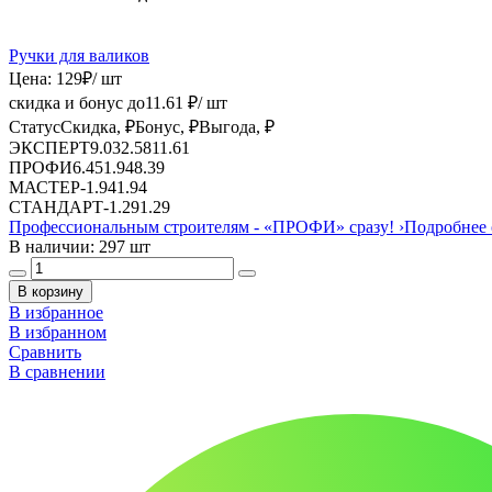
Ручки для валиков
Цена:
129
₽
/ шт
скидка и бонус до
11.61
₽/ шт
Статус
Скидка, ₽
Бонус, ₽
Выгода, ₽
ЭКСПЕРТ
9.03
2.58
11.61
ПРОФИ
6.45
1.94
8.39
МАСТЕР
-
1.94
1.94
СТАНДАРТ
-
1.29
1.29
Профессиональным строителям -
«ПРОФИ»
сразу!
›
Подробнее 
В наличии: 297 шт
В корзину
В избранное
В избранном
Сравнить
В сравнении