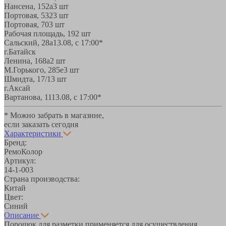
Нансена, 152а
3 шт
Портовая, 532
3 шт
Портовая, 70
3 шт
Рабочая площадь, 19
2 шт
Сальский, 28a
13.08, с 17:00*
г.Батайск
Ленина, 168а
2 шт
М.Горького, 285е
3 шт
Шмидта, 17/1
3 шт
г.Аксай
Вартанова, 11
13.08, с 17:00*
* Можно забрать в магазине,
если заказать сегодня
Характеристики
Бренд:
РемоКолор
Артикул:
14-1-003
Страна производства:
Китай
Цвет:
Синий
Описание
Порошок для разметки применяется для осуществления