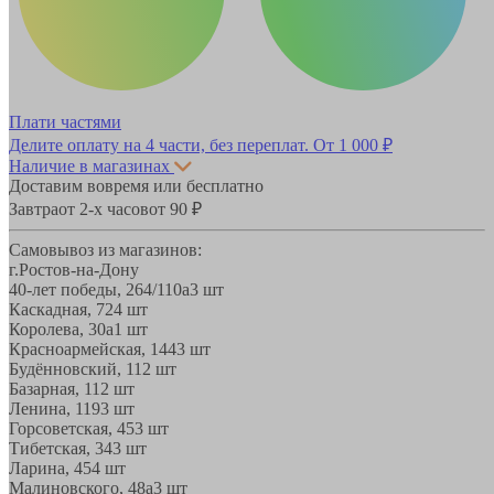
Плати частями
Делите оплату на 4 части, без переплат.
От 1 000 ₽
Наличие в магазинах
Доставим вовремя или бесплатно
Завтра
от 2-х часов
от 90 ₽
Самовывоз из магазинов:
г.Ростов-на-Дону
40-лет победы, 264/110а
3 шт
Каскадная, 72
4 шт
Королева, 30а
1 шт
Красноармейская, 144
3 шт
Будённовский, 11
2 шт
Базарная, 11
2 шт
Ленина, 119
3 шт
Горсоветская, 45
3 шт
Тибетская, 34
3 шт
Ларина, 45
4 шт
Малиновского, 48а
3 шт