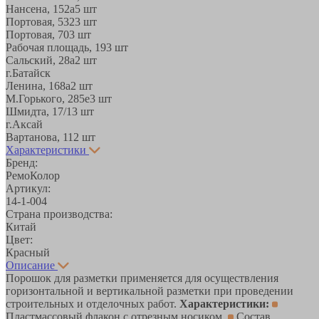
Нансена, 152а
5 шт
Портовая, 532
3 шт
Портовая, 70
3 шт
Рабочая площадь, 19
3 шт
Сальский, 28a
2 шт
г.Батайск
Ленина, 168а
2 шт
М.Горького, 285е
3 шт
Шмидта, 17/1
3 шт
г.Аксай
Вартанова, 11
2 шт
Характеристики
Бренд:
РемоКолор
Артикул:
14-1-004
Страна производства:
Китай
Цвет:
Красный
Описание
Порошок для разметки применяется для осуществления
горизонтальной и вертикальной разметки при проведении
строительных и отделочных работ.
Характеристики:
Пластмассовый флакон с отрезным носиком.
Состав