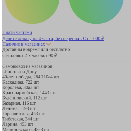
Плати частями
Делите оплату на 4 части, без переплат.
От 1 000 ₽
Наличие в магазинах
Доставим вовремя или бесплатно
Сегодня
от 2-х часов
от 90 ₽
Самовывоз из магазинов:
г.Ростов-на-Дону
40-лет победы, 264/110а
4 шт
Каскадная, 72
2 шт
Королева, 30а
3 шт
Красноармейская, 144
3 шт
Будённовский, 11
2 шт
Базарная, 11
6 шт
Ленина, 119
3 шт
Горсоветская, 45
3 шт
Тибетская, 34
4 шт
Ларина, 45
3 шт
Малиновского, 48а
3 шт