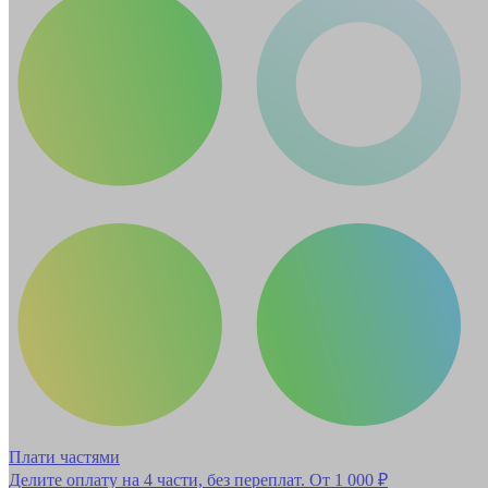
Плати частями
Делите оплату на 4 части, без переплат.
От 1 000 ₽