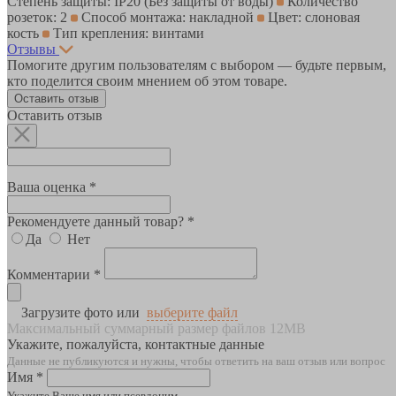
Степень защиты: IP20 (Без защиты от воды)
Количество
розеток: 2
Способ монтажа: накладной
Цвет: слоновая
кость
Тип крепления: винтами
Отзывы
Помогите другим пользователям с выбором — будьте первым,
кто поделится своим мнением об этом товаре.
Оставить отзыв
Оставить отзыв
Ваша оценка *
Рекомендуете данный товар? *
Да
Нет
Комментарии *
Загрузите фото или
выберите файл
Максимальный суммарный размер файлов 12MB
Укажите, пожалуйста, контактные данные
Данные не публикуются и нужны, чтобы ответить на ваш отзыв или вопрос
Имя *
Укажите Ваше имя или псевдоним