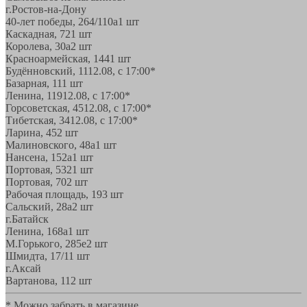
г.Ростов-на-Дону
40-лет победы, 264/110а
1 шт
Каскадная, 72
1 шт
Королева, 30а
2 шт
Красноармейская, 144
1 шт
Будённовский, 11
12.08, с 17:00*
Базарная, 11
1 шт
Ленина, 119
12.08, с 17:00*
Горсоветская, 45
12.08, с 17:00*
Тибетская, 34
12.08, с 17:00*
Ларина, 45
2 шт
Малиновского, 48а
1 шт
Нансена, 152а
1 шт
Портовая, 532
1 шт
Портовая, 70
2 шт
Рабочая площадь, 19
3 шт
Сальский, 28a
2 шт
г.Батайск
Ленина, 168а
1 шт
М.Горького, 285е
2 шт
Шмидта, 17/1
1 шт
г.Аксай
Вартанова, 11
2 шт
* Можно забрать в магазине,