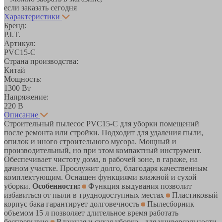
если заказать сегодня
Характеристики
Бренд:
P.I.T.
Артикул:
PVC15-C
Страна производства:
Китай
Мощность:
1300 Вт
Напряжение:
220 В
Описание
Строительный пылесос PVC15-C для уборки помещений
после ремонта или стройки. Подходит для удаления пыли,
опилок и иного строительного мусора. Мощный и
производительный, но при этом компактный инструмент.
Обеспечивает чистоту дома, в рабочей зоне, в гараже, на
дачном участке. Прослужит долго, благодаря качественным
комплектующим. Оснащен функциями влажной и сухой
уборки.
Особенности:
Функция выдувания позволит
избавиться от пыли в труднодоступных местах
Пластиковый
корпус бака гарантирует долговечность
Пылесборник
объемом 15 л позволяет длительное время работать
беспрерывно
Влажная и сухая уборка - для универсальности