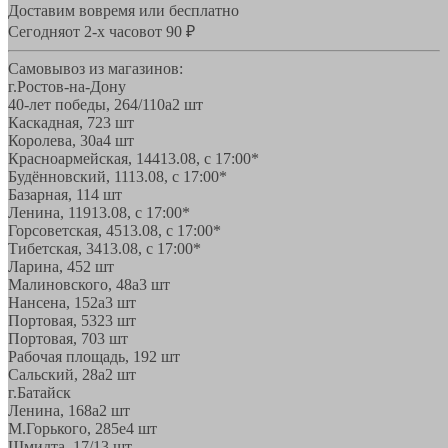
Доставим вовремя или бесплатно
Сегодня
от 2-х часов
от 90 ₽
Самовывоз из магазинов:
г.Ростов-на-Дону
40-лет победы, 264/110а
2 шт
Каскадная, 72
3 шт
Королева, 30а
4 шт
Красноармейская, 144
13.08, с 17:00*
Будённовский, 11
13.08, с 17:00*
Базарная, 11
4 шт
Ленина, 119
13.08, с 17:00*
Горсоветская, 45
13.08, с 17:00*
Тибетская, 34
13.08, с 17:00*
Ларина, 45
2 шт
Малиновского, 48а
3 шт
Нансена, 152а
3 шт
Портовая, 532
3 шт
Портовая, 70
3 шт
Рабочая площадь, 19
2 шт
Сальский, 28a
2 шт
г.Батайск
Ленина, 168а
2 шт
М.Горького, 285е
4 шт
Шмидта, 17/1
3 шт