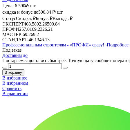
Цена:
6 590
₽
/ шт
скидка и бонус до
500.84
₽/ шт
Статус
Скидка, ₽
Бонус, ₽
Выгода, ₽
ЭКСПЕРТ
408.58
92.26
500.84
ПРОФИ
257.01
69.2
326.21
МАСТЕР
-
69.2
69.2
СТАНДАРТ
-
46.13
46.13
Профессиональным строителям -
«ПРОФИ»
сразу!
›
Подробнее 
Под заказ
Доставим до
Постараемся доставить быстрее. Точную дату сообщит оператор
В корзину
В избранное
В избранном
Сравнить
В сравнении