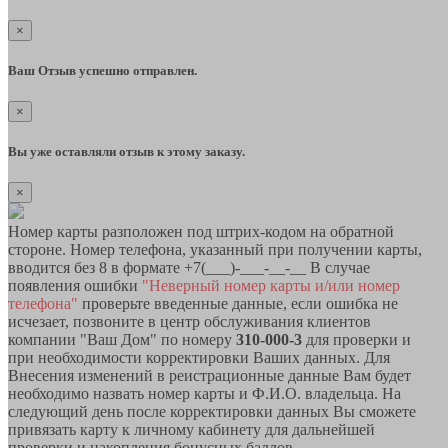
×
Ваш Отзыв успешно отправлен.
×
Вы уже оставляли отзыв к этому заказу.
×
Номер карты разположен под штрих-кодом на обратной
стороне. Номер телефона, указанный при получении карты,
вводится без 8 в формате +7(___)-___-__-__ В случае
появления ошибки
"Неверный номер карты и/или номер
телефона"
проверьте введенные данные, если ошибка не
исчезает, позвоните в центр обслуживания клиентов
компании "Ваш Дом" по номеру
310-000-3
для проверки и
при необходимости корректировки Ваших данных. Для
Внесения изменений в реистрационные данные Вам будет
необходимо назвать номер карты и Ф.И.О. владельца. На
следующий день после корректировки данных Вы сможете
привязать карту к личному кабинету для дальнейшей
проверки и накопления бонусных баллов.