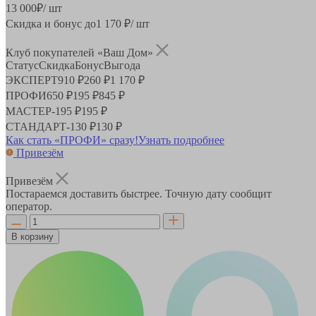
13 000
₽
/ шт
Скидка и бонус до
1 170
₽/ шт
Клуб покупателей «Ваш Дом»
Статус
Скидка
Бонус
Выгода
ЭКСПЕРТ
910 ₽
260 ₽
1 170 ₽
ПРОФИ
650 ₽
195 ₽
845 ₽
МАСТЕР
-
195 ₽
195 ₽
СТАНДАРТ
-
130 ₽
130 ₽
Как стать «ПРОФИ» сразу!
Узнать подробнее
Привезём
Привезём
Постараемся доставить быстрее. Точную дату сообщит
оператор.
В корзину