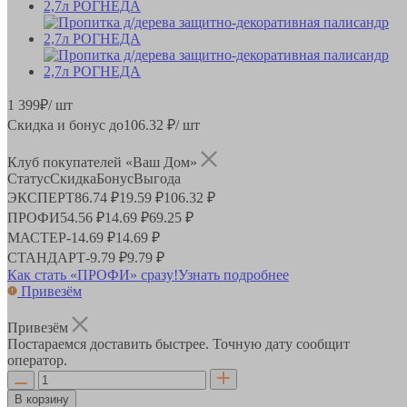
1 399
₽
/ шт
Скидка и бонус до
106.32
₽/ шт
Клуб покупателей «Ваш Дом»
Статус
Скидка
Бонус
Выгода
ЭКСПЕРТ
86.74 ₽
19.59 ₽
106.32 ₽
ПРОФИ
54.56 ₽
14.69 ₽
69.25 ₽
МАСТЕР
-
14.69 ₽
14.69 ₽
СТАНДАРТ
-
9.79 ₽
9.79 ₽
Как стать «ПРОФИ» сразу!
Узнать подробнее
Привезём
Привезём
Постараемся доставить быстрее. Точную дату сообщит
оператор.
В корзину