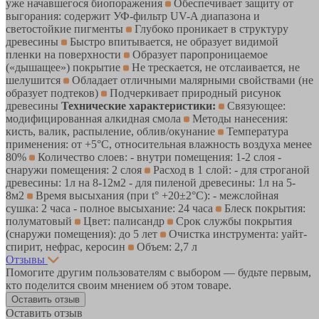
уже начавшегося биопоражения
Обеспечивает защиту от
выгорания: содержит УФ-фильтр UV-A диапазона и
светостойкие пигменты
Глубоко проникает в структуру
древесины
Быстро впитывается, не образует видимой
пленки на поверхности
Образует паропроницаемое
(«дышащее») покрытие
Не трескается, не отслаивается, не
шелушится
Обладает отличными малярными свойствами (не
образует подтеков)
Подчеркивает природный рисунок
древесины
Технические характеристики:
Связующее:
модифицированная алкидная смола
Методы нанесения:
кисть, валик, распыление, облив/окунание
Температура
применения: от +5°С, относительная влажность воздуха менее
80%
Количество слоев: - внутри помещения: 1-2 слоя -
снаружи помещения: 2 слоя
Расход в 1 слой: - для строганой
древесины: 1л на 8-12м2 - для пиленой древесины: 1л на 5-
8м2
Время высыхания (при t° +20±2°C): - межслойная
сушка: 2 часа - полное высыхание: 24 часа
Блеск покрытия:
полуматовый
Цвет: палисандр
Срок службы покрытия
(снаружи помещения): до 5 лет
Очистка инструмента: уайт-
спирит, нефрас, керосин
Объем: 2,7 л
Отзывы
Помогите другим пользователям с выбором — будьте первым,
кто поделится своим мнением об этом товаре.
Оставить отзыв
Оставить отзыв