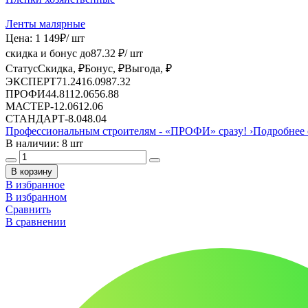
Ленты малярные
Цена:
1 149
₽
/ шт
скидка и бонус до
87.32
₽/ шт
Статус
Скидка, ₽
Бонус, ₽
Выгода, ₽
ЭКСПЕРТ
71.24
16.09
87.32
ПРОФИ
44.81
12.06
56.88
МАСТЕР
-
12.06
12.06
СТАНДАРТ
-
8.04
8.04
Профессиональным строителям -
«ПРОФИ»
сразу!
›
Подробнее 
В наличии: 8 шт
В корзину
В избранное
В избранном
Сравнить
В сравнении