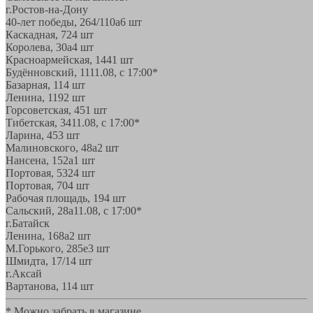
г.Ростов-на-Дону
40-лет победы, 264/110а
6 шт
Каскадная, 72
4 шт
Королева, 30а
4 шт
Красноармейская, 144
1 шт
Будённовский, 11
11.08, с 17:00*
Базарная, 11
4 шт
Ленина, 119
2 шт
Горсоветская, 45
1 шт
Тибетская, 34
11.08, с 17:00*
Ларина, 45
3 шт
Малиновского, 48а
2 шт
Нансена, 152а
1 шт
Портовая, 532
4 шт
Портовая, 70
4 шт
Рабочая площадь, 19
4 шт
Сальский, 28a
11.08, с 17:00*
г.Батайск
Ленина, 168а
2 шт
М.Горького, 285е
3 шт
Шмидта, 17/1
4 шт
г.Аксай
Вартанова, 11
4 шт
* Можно забрать в магазине,