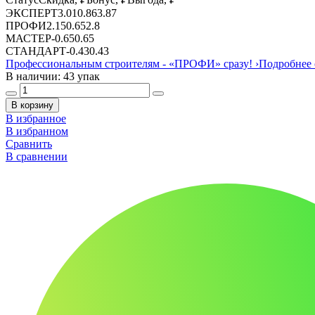
ЭКСПЕРТ
3.01
0.86
3.87
ПРОФИ
2.15
0.65
2.8
МАСТЕР
-
0.65
0.65
СТАНДАРТ
-
0.43
0.43
Профессиональным строителям -
«ПРОФИ»
сразу!
›
Подробнее 
В наличии: 43 упак
В корзину
В избранное
В избранном
Сравнить
В сравнении