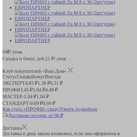
69
₽
/ упак
Скидка и бонус до
6.21
₽/ упак
Клуб покупателей «Ваш Дом»
Статус
Скидка
Бонус
Выгода
ЭКСПЕРТ
4.83 ₽
1.38 ₽
6.21 ₽
ПРОФИ
3.45 ₽
1.04 ₽
4.49 ₽
МАСТЕР
-
1.04 ₽
1.04 ₽
СТАНДАРТ
-
0.69 ₽
0.69 ₽
Как стать «ПРОФИ» сразу!
Узнать подробнее
Доставим сегодня, от 90 ₽
Доставка
Доставка в день заказа возможна, если она оформлена в