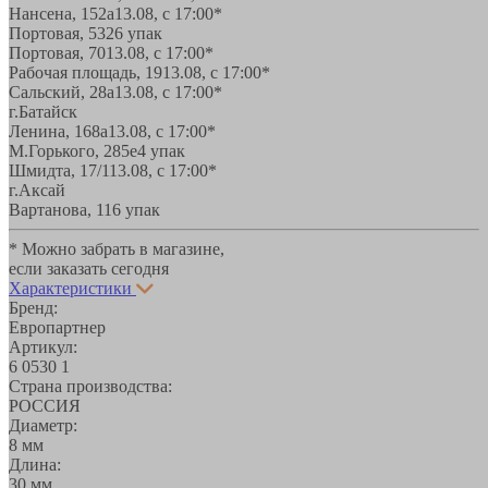
Нансена, 152а
13.08, с 17:00*
Портовая, 532
6 упак
Портовая, 70
13.08, с 17:00*
Рабочая площадь, 19
13.08, с 17:00*
Сальский, 28a
13.08, с 17:00*
г.Батайск
Ленина, 168а
13.08, с 17:00*
М.Горького, 285е
4 упак
Шмидта, 17/1
13.08, с 17:00*
г.Аксай
Вартанова, 11
6 упак
* Можно забрать в магазине,
если заказать сегодня
Характеристики
Бренд:
Европартнер
Артикул:
6 0530 1
Страна производства:
РОССИЯ
Диаметр:
8 мм
Длина:
30 мм