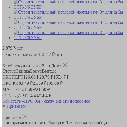
2 879
₽
/ шт
Скидка и бонус до
155.47
₽/ шт
Клуб покупателей «Ваш Дом»
Статус
Скидка
Бонус
Выгода
ЭКСПЕРТ
126.68 ₽
28.79 ₽
155.47 ₽
ПРОФИ
83.49 ₽
21.59 ₽
105.08 ₽
МАСТЕР
-
21.59 ₽
21.59 ₽
СТАНДАРТ
-
14.4 ₽
14.4 ₽
Как стать «ПРОФИ» сразу!
Узнать подробнее
Привезём
Привезём
Постараемся доставить быстрее. Точную дату сообщит