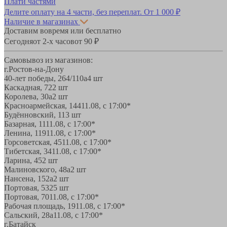
Плати частями
Делите оплату на 4 части, без переплат.
От 1 000 ₽
Наличие в магазинах
Доставим вовремя или бесплатно
Сегодня
от 2-х часов
от 90 ₽
Самовывоз из магазинов:
г.Ростов-на-Дону
40-лет победы, 264/110а
4 шт
Каскадная, 72
2 шт
Королева, 30а
2 шт
Красноармейская, 144
11.08, с 17:00*
Будённовский, 11
3 шт
Базарная, 11
11.08, с 17:00*
Ленина, 119
11.08, с 17:00*
Горсоветская, 45
11.08, с 17:00*
Тибетская, 34
11.08, с 17:00*
Ларина, 45
2 шт
Малиновского, 48а
2 шт
Нансена, 152а
2 шт
Портовая, 532
5 шт
Портовая, 70
11.08, с 17:00*
Рабочая площадь, 19
11.08, с 17:00*
Сальский, 28a
11.08, с 17:00*
г.Батайск