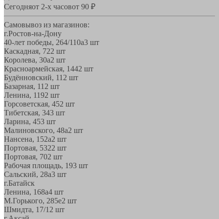
Сегодня
от 2-х часов
от 90 ₽
Самовывоз из магазинов:
г.Ростов-на-Дону
40-лет победы, 264/110а
3 шт
Каскадная, 72
2 шт
Королева, 30а
2 шт
Красноармейская, 144
2 шт
Будённовский, 11
2 шт
Базарная, 11
2 шт
Ленина, 119
2 шт
Горсоветская, 45
2 шт
Тибетская, 34
3 шт
Ларина, 45
3 шт
Малиновского, 48а
2 шт
Нансена, 152а
2 шт
Портовая, 532
2 шт
Портовая, 70
2 шт
Рабочая площадь, 19
3 шт
Сальский, 28a
3 шт
г.Батайск
Ленина, 168а
4 шт
М.Горького, 285е
2 шт
Шмидта, 17/1
2 шт
г.Аксай