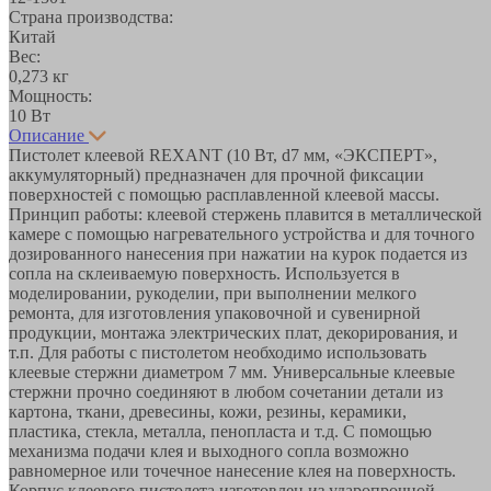
Страна производства:
Китай
Вес:
0,273 кг
Мощность:
10 Вт
Описание
Пистолет клеевой REXANT (10 Вт, d7 мм, «ЭКСПЕРТ»,
аккумуляторный) предназначен для прочной фиксации
поверхностей с помощью расплавленной клеевой массы.
Принцип работы: клеевой стержень плавится в металлической
камере с помощью нагревательного устройства и для точного
дозированного нанесения при нажатии на курок подается из
сопла на склеиваемую поверхность. Используется в
моделировании, рукоделии, при выполнении мелкого
ремонта, для изготовления упаковочной и сувенирной
продукции, монтажа электрических плат, декорирования, и
т.п. Для работы с пистолетом необходимо использовать
клеевые стержни диаметром 7 мм. Универсальные клеевые
стержни прочно соединяют в любом сочетании детали из
картона, ткани, древесины, кожи, резины, керамики,
пластика, стекла, металла, пенопласта и т.д. С помощью
механизма подачи клея и выходного сопла возможно
равномерное или точечное нанесение клея на поверхность.
Корпус клеевого пистолета изготовлен из ударопрочной