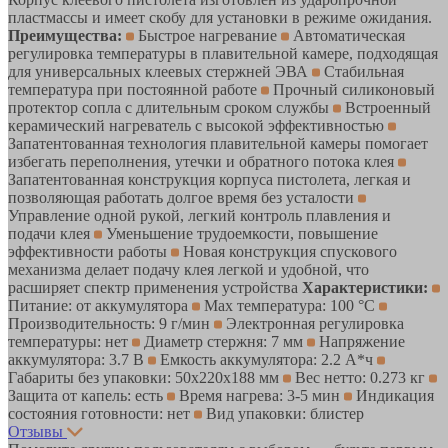
пластмассы и имеет скобу для установки в режиме ожидания.
Преимущества:
Быстрое нагревание
Автоматическая
регулировка температуры в плавительной камере, подходящая
для универсальных клеевых стержней ЭВА
Стабильная
температура при постоянной работе
Прочный силиконовый
протектор сопла с длительным сроком службы
Встроенный
керамический нагреватель с высокой эффективностью
Запатентованная технология плавительной камеры помогает
избегать переполнения, утечки и обратного потока клея
Запатентованная конструкция корпуса пистолета, легкая и
позволяющая работать долгое время без усталости
Управление одной рукой, легкий контроль плавления и
подачи клея
Уменьшение трудоемкости, повышение
эффективности работы
Новая конструкция спускового
механизма делает подачу клея легкой и удобной, что
расширяет спектр применения устройства
Характеристики:
Питание: от аккумулятора
Max температура: 100 °С
Производительность: 9 г/мин
Электронная регулировка
температуры: нет
Диаметр стержня: 7 мм
Напряжение
аккумулятора: 3.7 В
Емкость аккумулятора: 2.2 А*ч
Габариты без упаковки: 50х220х188 мм
Вес нетто: 0.273 кг
Защита от капель: есть
Время нагрева: 3-5 мин
Индикация
состояния готовности: нет
Вид упаковки: блистер
Отзывы