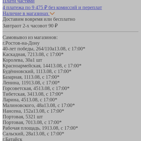
Плати частями
4 платежа по
9 475 ₽
без комиссий и переплат
Наличие в магазинах
Доставим вовремя или бесплатно
Завтра
от 2-х часов
от 90 ₽
Самовывоз из магазинов:
г.Ростов-на-Дону
40-лет победы, 264/110а
13.08, с 17:00*
Каскадная, 72
13.08, с 17:00*
Королева, 30а
1 шт
Красноармейская, 144
13.08, с 17:00*
Будённовский, 11
13.08, с 17:00*
Базарная, 11
13.08, с 17:00*
Ленина, 119
13.08, с 17:00*
Горсоветская, 45
13.08, с 17:00*
Тибетская, 34
13.08, с 17:00*
Ларина, 45
13.08, с 17:00*
Малиновского, 48а
13.08, с 17:00*
Нансена, 152а
13.08, с 17:00*
Портовая, 532
1 шт
Портовая, 70
13.08, с 17:00*
Рабочая площадь, 19
13.08, с 17:00*
Сальский, 28a
13.08, с 17:00*
г.Батайск