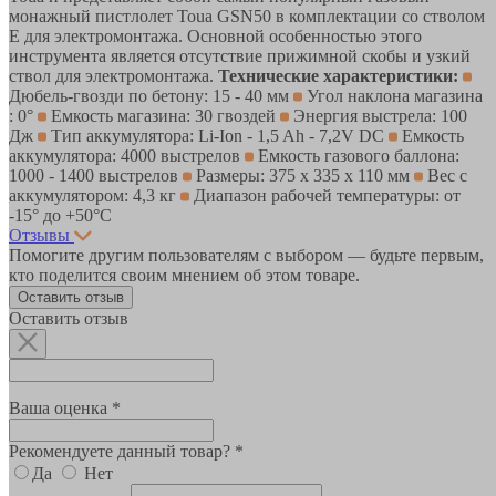
монажный пистлолет Toua GSN50 в комплектации со стволом
Е для электромонтажа. Основной особенностью этого
инструмента является отсутствие прижимной скобы и узкий
ствол для электромонтажа.
Технические характеристики:
Дюбель-гвозди по бетону: 15 - 40 мм
Угол наклона магазина
: 0°
Емкость магазина: 30 гвоздей
Энергия выстрела: 100
Дж
Тип аккумулятора: Li-Ion - 1,5 Ah - 7,2V DC
Емкость
аккумулятора: 4000 выстрелов
Емкость газового баллона:
1000 - 1400 выстрелов
Размеры: 375 х 335 х 110 мм
Вес с
аккумулятором: 4,3 кг
Диапазон рабочей температуры: от
-15° до +50°С
Отзывы
Помогите другим пользователям с выбором — будьте первым,
кто поделится своим мнением об этом товаре.
Оставить отзыв
Оставить отзыв
Ваша оценка *
Рекомендуете данный товар? *
Да
Нет