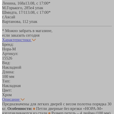
Ленина, 168а
13.08, с 17:00*
М.Горького, 285е
4 упак
Шмидта, 17/1
13.08, с 17:00*
г.Аксай
Вартанова, 11
2 упак
* Можно забрать в магазине,
если заказать сегодня
Характеристики
Бренд:
Нора-М
Артикул:
15526
Вид:
Накладной
Длина:
100 мм
Тип:
Накладная
Цвет:
Хром
Описание
Предназначены для легких дверей с весом полотна порядка 30
кг.
Особенности:
Петли дверные без врезки «НОРА-М»
изготавливаются из стали
Размер петель – 4 дюйма (100 мм)