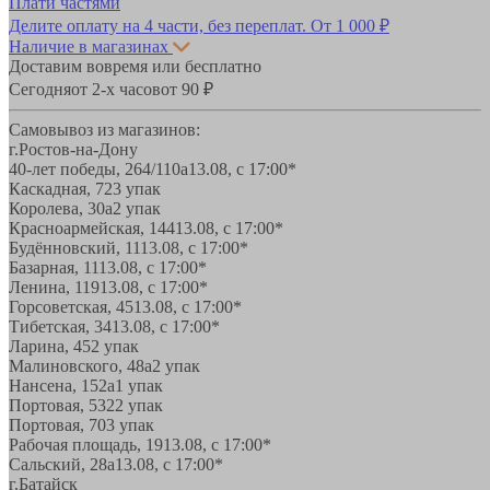
Плати частями
Делите оплату на 4 части, без переплат.
От 1 000 ₽
Наличие в магазинах
Доставим вовремя или бесплатно
Сегодня
от 2-х часов
от 90 ₽
Самовывоз из магазинов:
г.Ростов-на-Дону
40-лет победы, 264/110а
13.08, с 17:00*
Каскадная, 72
3 упак
Королева, 30а
2 упак
Красноармейская, 144
13.08, с 17:00*
Будённовский, 11
13.08, с 17:00*
Базарная, 11
13.08, с 17:00*
Ленина, 119
13.08, с 17:00*
Горсоветская, 45
13.08, с 17:00*
Тибетская, 34
13.08, с 17:00*
Ларина, 45
2 упак
Малиновского, 48а
2 упак
Нансена, 152а
1 упак
Портовая, 532
2 упак
Портовая, 70
3 упак
Рабочая площадь, 19
13.08, с 17:00*
Сальский, 28a
13.08, с 17:00*
г.Батайск