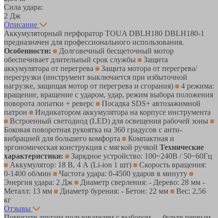
Сила удара:
2 Дж
Описание
Аккумуляторный перфоратор TOUA DBLH180 DBLH180-1
предназначен для профессионального использования.
Особенности:
Долговечный бесщеточный мотор
обеспечивает длительный срок службы
Защита
аккумулятора от перегрева
Защита мотора от перегрева/
перегрузки (инструмент выключается при избыточной
нагрузке, защищая мотор от перегрева и сгорания)
4 режима:
вращение, вращение с ударом, удар, режим выбора положения
поворота лопатки + реверс
Посадка SDS+ автозажимной
патрон
Индикатором аккумулятора на корпусе инструмента
Встроенный светодиод (LED) для освещения рабочей зоны
Боковая поворотная рукоятка на 360 градусов с анти-
вибрацией для большего комфорта
Компактная и
эргономическая конструкция с мягкой ручкой
Технические
характеристики:
Зарядное устройство: 100~240В / 50~60Гц
Аккумулятор: 18 В, 4 А (Li-ion 1 шт)
Скорость вращения:
0-1400 об/мин
Частота удара: 0-4500 ударов в минуту
Энергия удара: 2 Дж
Диаметр сверления: - Дерево: 28 мм -
Металл: 13 мм
Диаметр бурения: - Бетон: 22 мм
Вес: 2,56
кг
Отзывы
Помогите другим пользователям с выбором — будьте первым,