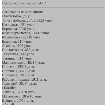
Сегодня
от 2-х часов
от 90 ₽
Самовывоз из магазинов:
г.Ростов-на-Дону
40-лет победы, 264/110а
23 упак
Каскадная, 72
1 упак
Королева, 30а
8 упак
Красноармейская, 144
13 упак
Будённовский, 11
8 упак
Базарная, 11
7 упак
Ленина, 119
6 упак
Горсоветская, 45
5 упак
Тибетская, 34
4 упак
Ларина, 45
14 упак
Малиновского, 48а
17 упак
Нансена, 152а
1 упак
Портовая, 532
3 упак
Портовая, 70
19 упак
Рабочая площадь, 19
11 упак
Сальский, 28a
10 упак
г.Батайск
Ленина, 168а
18 упак
М.Горького, 285е
18 упак
Шмидта, 17/1
5 упак
г.Аксай