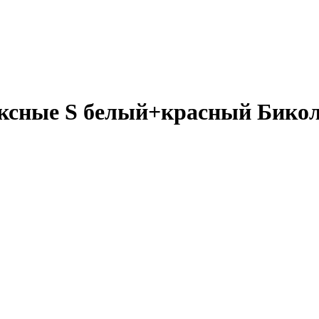
ексные S белый+красный Бик