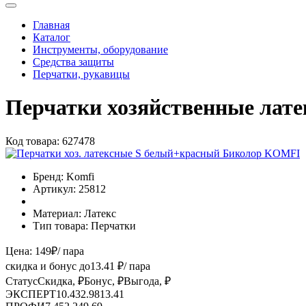
Главная
Каталог
Инструменты, оборудование
Средства защиты
Перчатки, рукавицы
Перчатки хозяйственные лат
Код товара:
627478
Бренд:
Komfi
Артикул:
25812
Материал:
Латекс
Тип товара:
Перчатки
Цена:
149
₽
/ пара
скидка и бонус до
13.41
₽/ пара
Статус
Скидка, ₽
Бонус, ₽
Выгода, ₽
ЭКСПЕРТ
10.43
2.98
13.41