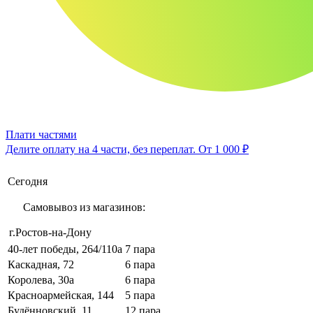
Плати частями
Делите оплату на 4 части, без переплат.
От 1 000 ₽
Сегодня
Самовывоз из магазинов:
г.Ростов-на-Дону
40-лет победы, 264/110а
7 пара
Каскадная, 72
6 пара
Королева, 30а
6 пара
Красноармейская, 144
5 пара
Будённовский, 11
12 пара