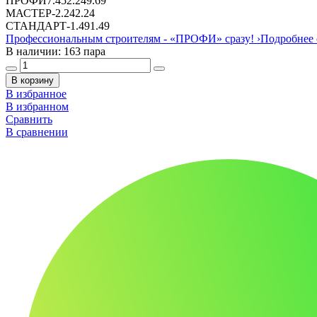
ПРОФИ
7.45
2.24
9.69
МАСТЕР
-
2.24
2.24
СТАНДАРТ
-
1.49
1.49
Профессиональным строителям -
«ПРОФИ»
сразу!
›
Подробнее 
В наличии: 163 пара
В корзину
В избранное
В избранном
Сравнить
В сравнении