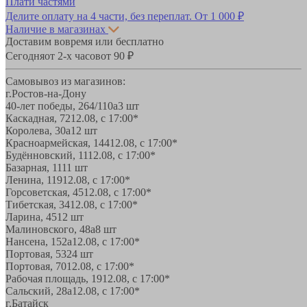
Плати частями
Делите оплату на 4 части, без переплат.
От 1 000 ₽
Наличие в магазинах
Доставим вовремя или бесплатно
Сегодня
от 2-х часов
от 90 ₽
Самовывоз из магазинов:
г.Ростов-на-Дону
40-лет победы, 264/110а
3 шт
Каскадная, 72
12.08, с 17:00*
Королева, 30а
12 шт
Красноармейская, 144
12.08, с 17:00*
Будённовский, 11
12.08, с 17:00*
Базарная, 11
11 шт
Ленина, 119
12.08, с 17:00*
Горсоветская, 45
12.08, с 17:00*
Тибетская, 34
12.08, с 17:00*
Ларина, 45
12 шт
Малиновского, 48а
8 шт
Нансена, 152а
12.08, с 17:00*
Портовая, 532
4 шт
Портовая, 70
12.08, с 17:00*
Рабочая площадь, 19
12.08, с 17:00*
Сальский, 28a
12.08, с 17:00*
г.Батайск