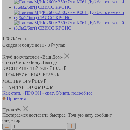
1 987
₽
/ упак
Скидка и бонус до
107.3
₽/ упак
Клуб покупателей «Ваш Дом»
Статус
Скидка
Бонус
Выгода
ЭКСПЕРТ
87.43 ₽
19.87 ₽
107.3 ₽
ПРОФИ
57.62 ₽
14.9 ₽
72.53 ₽
МАСТЕР
-
14.9 ₽
14.9 ₽
СТАНДАРТ
-
9.94 ₽
9.94 ₽
Как стать «ПРОФИ» сразу!
Узнать подробнее
Привезём
Привезём
Постараемся доставить быстрее. Точную дату сообщит
оператор.