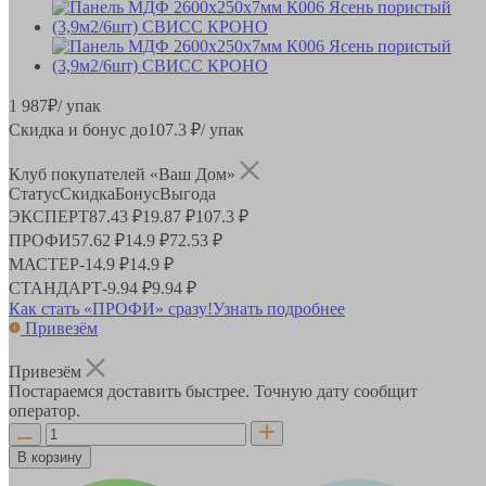
1 987
₽
/ упак
Скидка и бонус до
107.3
₽/ упак
Клуб покупателей «Ваш Дом»
Статус
Скидка
Бонус
Выгода
ЭКСПЕРТ
87.43 ₽
19.87 ₽
107.3 ₽
ПРОФИ
57.62 ₽
14.9 ₽
72.53 ₽
МАСТЕР
-
14.9 ₽
14.9 ₽
СТАНДАРТ
-
9.94 ₽
9.94 ₽
Как стать «ПРОФИ» сразу!
Узнать подробнее
Привезём
Привезём
Постараемся доставить быстрее. Точную дату сообщит
оператор.
В корзину