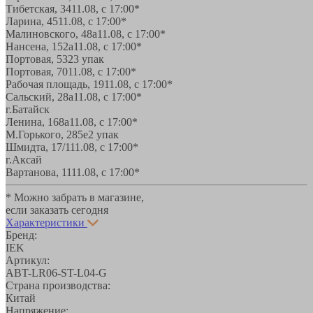
Тибетская, 34
11.08, с 17:00*
Ларина, 45
11.08, с 17:00*
Малиновского, 48а
11.08, с 17:00*
Нансена, 152а
11.08, с 17:00*
Портовая, 532
3 упак
Портовая, 70
11.08, с 17:00*
Рабочая площадь, 19
11.08, с 17:00*
Сальский, 28a
11.08, с 17:00*
г.Батайск
Ленина, 168а
11.08, с 17:00*
М.Горького, 285е
2 упак
Шмидта, 17/1
11.08, с 17:00*
г.Аксай
Вартанова, 11
11.08, с 17:00*
* Можно забрать в магазине,
если заказать сегодня
Характеристики
Бренд:
IEK
Артикул:
ABT-LR06-ST-L04-G
Страна производства:
Китай
Напряжение: