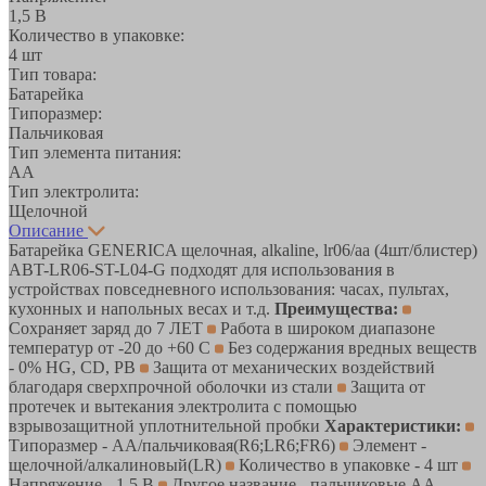
1,5 В
Количество в упаковке:
4 шт
Тип товара:
Батарейка
Типоразмер:
Пальчиковая
Тип элемента питания:
AA
Тип электролита:
Щелочной
Описание
Батарейка GENERICA щелочная, alkaline, lr06/aa (4шт/блистер)
ABT-LR06-ST-L04-G подходят для использования в
устройствах повседневного использования: часах, пультах,
кухонных и напольных весах и т.д.
Преимущества:
Сохраняет заряд до 7 ЛЕТ
Работа в широком диапазоне
температур от -20 до +60 С
Без содержания вредных веществ
- 0% HG, CD, PB
Защита от механических воздействий
благодаря сверхпрочной оболочки из стали
Защита от
протечек и вытекания электролита с помощью
взрывозащитной уплотнительной пробки
Характеристики:
Типоразмер - AA/пальчиковая(R6;LR6;FR6)
Элемент -
щелочной/алкалиновый(LR)
Количество в упаковке - 4 шт
Напряжение - 1.5 В
Другое название - пальчиковые AA