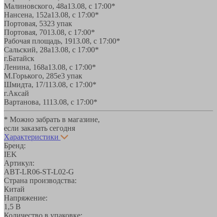
Малиновского, 48а
13.08, с 17:00*
Нансена, 152а
13.08, с 17:00*
Портовая, 532
3 упак
Портовая, 70
13.08, с 17:00*
Рабочая площадь, 19
13.08, с 17:00*
Сальский, 28a
13.08, с 17:00*
г.Батайск
Ленина, 168а
13.08, с 17:00*
М.Горького, 285е
3 упак
Шмидта, 17/1
13.08, с 17:00*
г.Аксай
Вартанова, 11
13.08, с 17:00*
* Можно забрать в магазине,
если заказать сегодня
Характеристики
Бренд:
IEK
Артикул:
ABT-LR06-ST-L02-G
Страна производства:
Китай
Напряжение:
1,5 В
Количество в упаковке: