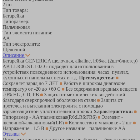
2 шт
Тип товара:
Батарейка
Типоразмер:
Пальчиковая
Тип элемента питания:
AA
Тип электролита:
Щелочной
Описание
Батарейка GENERICA щелочная, alkaline, lr06/aa (2шт/блистер)
ABT-LR06-ST-L02-G подходят для использования в
устройствах повседневного использования: часах, пультах,
кухонных и напольных весах и т.д.
Преимущества:
Сохраняет заряд до 7 ЛЕТ
Работа в широком диапазоне
температур от -20 до +60 С
Без содержания вредных веществ
- 0% HG, CD, PB
Защита от механических воздействий
благодаря сверхпрочной оболочки из стали
Защита от
протечек и вытекания электролита с помощью
взрывозащитной уплотнительной пробки
Характеристики:
Типоразмер - AA/пальчиковая(R6;LR6;FR6)
Элемент -
щелочной/алкалиновый(LR)
Количество в упаковке - 2 шт
Напряжение - 1.5 В
Другое название - пальчиковые AA
Отзывы
Помогите другим пользователям с выбором — будьте первым,