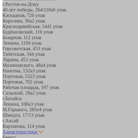
г.Ростов-на-Дону
40-лет победы, 264/110а
6 упак
Каскадная, 72
6 упак
Королева, 30а
2 упак
Красноармейская, 144
1 упак
Будённовский, 11
6 упак
Базарная, 11
2 упак
Ленина, 119
4 упак
Горсоветская, 45
3 упак
Тибетская, 34
4 упак
Ларина, 45
3 упак
Малиновского, 48а
4 упак
Нансена, 152а
3 упак
Портовая, 532
3 упак
Портовая, 70
2 упак
Рабочая площадь, 19
7 упак
Сальский, 28a
2 упак
г.Батайск
Ленина, 168а
3 упак
М.Горького, 285е
4 упак
Шмидта, 17/1
3 упак
г.Аксай
Вартанова, 11
4 упак
Характеристики
Бренд: