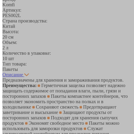
Komfi
Артикул:
PES002L
Страна производства:
Китай
Высота:
20 см
Объем:
2 л
Количество в упаковке:
10 шт
Тип товара:
Пакеты
Описание
Предназначены для хранения и замораживания продуктов.
Преимущества:
Герметичная защелка позволяет надежно
защищать содержимое от попадания влаги, пыли, грязи и
посторонних запахов
Пакеты компактнее контейнеров, что
позволяет экономить пространство на полках и в
холодильнике
Сохраняют свежесть
Предотвращают
заветривание и высыхание
Защищают продукты от
посторонних запахов
Подходят для хранения сыпучих
продуктов
Экономят свободное место
Пакеты можно
использовать для заморозки продуктов
Служат
альтернативой контейнерам для продуктов питания