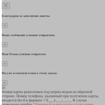
Благодарим за заполнение анкеты.
×
Ваше сообщение успешно отправлено.
×
Ваш Отзыв успешно отправлен.
×
Вы уже оставляли отзыв к этому заказу.
×
Номер карты разположен под штрих-кодом на обратной
стороне. Номер телефона, указанный при получении карты,
вводится без 8 в формате +7(___)-___-__-__ В случае
появления ошибки
"Неверный номер карты и/или номер