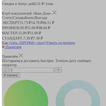
Скидка и бонус до
66.51
₽/ упак
Клуб покупателей «Ваш Дом»
Статус
Скидка
Бонус
Выгода
ЭКСПЕРТ
51.73 ₽
14.78 ₽
66.51 ₽
ПРОФИ
36.95 ₽
11.09 ₽
48.04 ₽
МАСТЕР
-
11.09 ₽
11.09 ₽
СТАНДАРТ
-
7.39 ₽
7.39 ₽
Как стать «ПРОФИ» сразу!
Узнать подробнее
Привезём
Привезём
Постараемся доставить быстрее. Точную дату сообщит
оператор.
В корзину