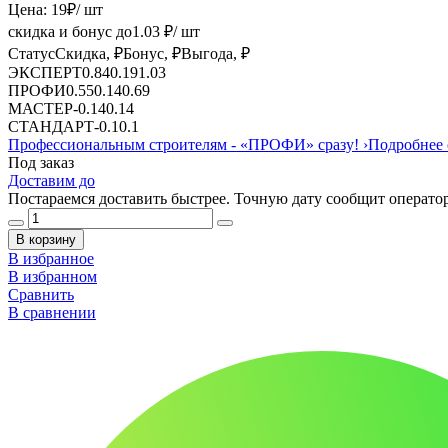
Цена:
19
₽
/ шт
скидка и бонус до
1.03
₽/ шт
Статус
Скидка, ₽
Бонус, ₽
Выгода, ₽
ЭКСПЕРТ
0.84
0.19
1.03
ПРОФИ
0.55
0.14
0.69
МАСТЕР
-
0.14
0.14
СТАНДАРТ
-
0.1
0.1
Профессиональным строителям -
«ПРОФИ»
сразу!
›
Подробнее 
Под заказ
Доставим до
Постараемся доставить быстрее. Точную дату сообщит оператор
В корзину
В избранное
В избранном
Сравнить
В сравнении