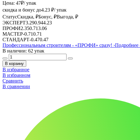
Цена:
47
₽
/ упак
скидка и бонус до
4.23
₽/ упак
Статус
Скидка, ₽
Бонус, ₽
Выгода, ₽
ЭКСПЕРТ
3.29
0.94
4.23
ПРОФИ
2.35
0.71
3.06
МАСТЕР
-
0.71
0.71
СТАНДАРТ
-
0.47
0.47
Профессиональным строителям -
«ПРОФИ»
сразу!
›
Подробнее 
В наличии: 62 упак
В корзину
В избранное
В избранном
Сравнить
В сравнении