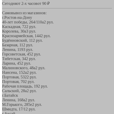
Сегодня
от 2-х часов
от 90 ₽
Самовывоз из магазинов:
г.Ростов-на-Дону
40-лет победы, 264/110а
2 рул.
Каскадная, 72
2 рул.
Королева, 30а
3 рул.
Красноармейская, 144
2 рул.
Будённовский, 11
2 рул.
Базарная, 11
2 рул.
Ленина, 119
3 рул.
Горсоветская, 45
2 рул.
Тибетская, 34
2 рул.
Ларина, 45
2 рул.
Малиновского, 48а
2 рул.
Нансена, 152а
2 рул.
Портовая, 532
2 рул.
Портовая, 70
2 рул.
Рабочая площадь, 19
2 рул.
Сальский, 28a
2 рул.
г.Батайск
Ленина, 168а
2 рул.
М.Горького, 285е
2 рул.
Шмидта, 17/1
2 рул.
г.Аксай