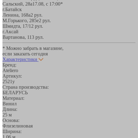
Сальский, 28a
17.08, с 17:00*
г.Батайск
Ленина, 168а
2 рул.
М.Горького, 285е
2 рул.
Шмидта, 17/1
2 рул.
г.Аксай
Вартанова, 11
3 рул.
* Можно забрать в магазине,
если заказать сегодня
Характеристики
Бренд:
Ateliero
Артикул:
2521у
Страна производства:
БЕЛАРУСЬ
Материал:
Винил
Длина:
25 м
Основа:
Флизелиновая
Ширина:
1,06 м